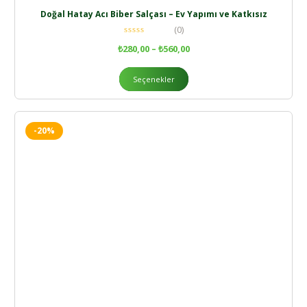
Doğal Hatay Acı Biber Salçası – Ev Yapımı ve Katkısız
(0)
₺
280,00
–
₺
560,00
Seçenekler
-20%