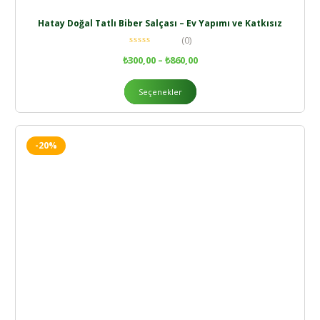
Hatay Doğal Tatlı Biber Salçası – Ev Yapımı ve Katkısız
(0)
₺
300,00
–
₺
860,00
Seçenekler
-20%