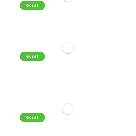
Gözat
Doğal Hatay Salçaları
Açılışa Özel Toplu alışverişte %10 İndirim
Gözat
100% Doğal
İlk Siparişe Özel %8 İndirim
Gözat