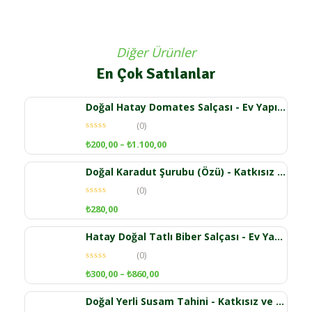
Diğer Ürünler
En Çok Satılanlar
Doğal Hatay Domates Salçası - Ev Yapımı ve Katkısız
(0)
₺
200,00
–
₺
1.100,00
Doğal Karadut Şurubu (Özü) - Katkısız ve Şekersiz (1 Kg)
(0)
₺
280,00
Hatay Doğal Tatlı Biber Salçası - Ev Yapımı ve Katkısız
(0)
₺
300,00
–
₺
860,00
Doğal Yerli Susam Tahini - Katkısız ve Ev Yapımı (1 KG)