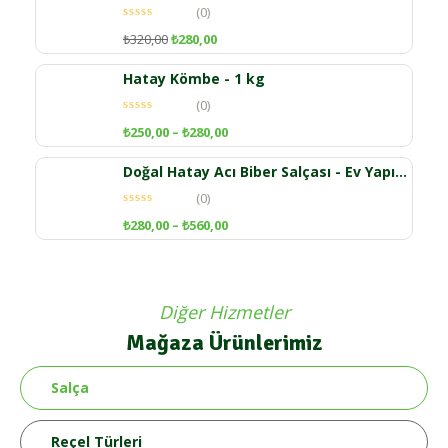
(0)
₺
320,00
₺
280,00
Hatay Kömbe - 1 kg
(0)
₺
250,00
–
₺
280,00
Doğal Hatay Acı Biber Salçası - Ev Yapımı ve Katkısız
(0)
₺
280,00
–
₺
560,00
Diğer Hizmetler
Mağaza Ürünlerimiz
Salça
Reçel Türleri