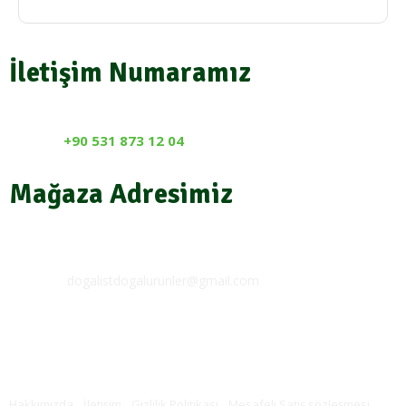
İletişim Numaramız
Detaylı bilgi almak için bizleri arayabilirsiniz…
BIZI ARAYIN
+90 531 873 12 04
Mağaza Adresimiz
Mağazamız:
Üzümdalı Mahallesi Kale Sokak No 22 Antakya /
Hatay
E-Posta:
dogalistdogalurunler@gmail.com
Pazartesi – Cuma:
08:30-18:00
Cumartesi:
10:00-17:00
Hızlı ulaşım
Hakkımızda
İletişim
Gizlilik Politikası
Mesafeli Satış sözleşmesi