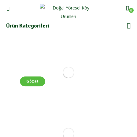
0
Ürün Kategorileri
Doğal Pekmez ve Tahinler
Açılışa Özel %15 İndirim
Gözat
Doğal Baharatlar
%25'e Varan İndirim