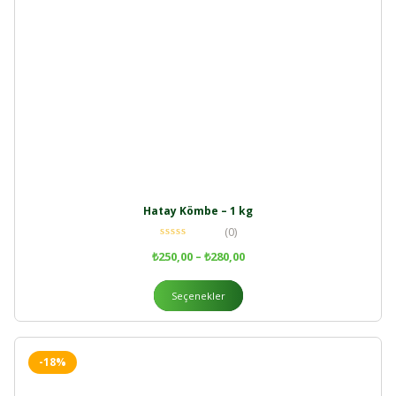
Hatay Kömbe – 1 kg
(0)
₺
250,00
–
₺
280,00
Seçenekler
-18%