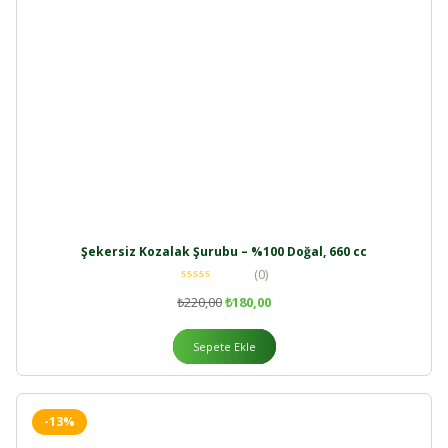
Şekersiz Kozalak Şurubu – %100 Doğal, 660 cc
(0)
₺
220,00
₺
180,00
Sepete Ekle
-13%